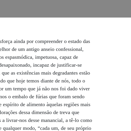
ra. (…) Além disso, o insulto está presente em todo o lado, mesmo entre amigos é recorrente a alcunha insultuosa como demonstração de afecto. A centralidade do insulto no fundamento dos laços humanos é incontestável, ao ponto de Lacan dizer: ‘Há um certo número de funções produzidas pelo facto de o homem habitar na linguagem [...] o ponto de partida da grande poesia, [...] essa relação fundamental estabelecida pela linguagem e que não devemos ignorar: é o insulto. O insulto não é agressão, o insulto é outra coisa completamente diferente, o insulto é grandioso, é a base das relações humanas, não é? Como dizia Homero... Podem ver como cada um obtém o seu estatuto a partir dos insultos que recebe. De que serve tentar camuflar isso com uma tinta qualquer, rosada, chamando-lhe emoção?’ Como ninguém leu e nem soube digerir essa engenhosa licença para a bordoada que o Norte andou empenhadamente a montar, e sempre a nossa favor, não daqueles que têm o prestígio de uma proferição feita apartir de uma destacada tribuna, mas que, por isso, mesmos e tornam mais engenhosos no que toca a ensaiar golpes de rins, golpes baixos e assim por diante, até o Drummond ele apanhou por aí barafustar entredentes, praguejando lá com os seus botões: "Nada acontece/ na cidade. O último crime/ foi cometido no tempo dos bisavós. Ninguém foge de casa, ninguém trai./ Repetição de cores e casos, /ó bolor/ da vida longa, no chão pregada a oitenta/ pregos!/As pessoas se cumprimentam, se perguntam/ sempre as mesmas coisas, esperando /lentas confirmações/ milimetricamente conhecidas./ Ai, tão bem-educadas, as pessoas./ Que fazer para não morrer de paz?” Por tudo isto estamos tão necessitados dos efeitos curativos do ódio, esse que Bernhard manejou e elevou a uma razão infrene, provando que está longe de ser uma emoção descontrolada, um ânimo demencial, mas que é, na verdade, uma ferramenta de precisão, um meio para desconstruir e aniquilar o que é falso, medíocre e opressor. Num momento em que, sob o pretexto de "combater o ódio", tem havido lugar a toda essa proliferação de regulamentos, decretos, leis, que têm como efeito real a criminalização do discurso e são totalmente contrárias àquilo que se chamava democracia, como bem vincou o Norte, é preciso reconhecer que a própria inteligência tem um custo, comporta riscos, sobretudo porque nos compromete com as suas resoluções. E aqui vamos arrancar outra dessas traças imundas coleccionadas naquele ensaio pelo Norte, traças dessas que sujam tudo, servem mesmo para nos mostrar como os seres dedicados a construir ilações profundas parece que sobrecarregam as suas sombras de movimentos, concentram possibilidades de uma acção diferida, como se entender fosse criar sequelas, repetir infinitamente a mesma cena, concebendo essas frases com um poder que leva o leitor a desa