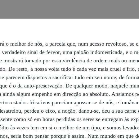
ais benevolente idealismo ou amor pela humanidade ou pela natureza) do que para os mesmos crimes cometidos por lucro económico ou interesse privado.” O capitalismo não é senão o triunfo daqueles que dominam uma violência tremenda mas carregada de subterfúgios, de ordem sempre excepcional, o que faz vigorar uma espécie de burocracia torcionária, que consegue sempre construir as excepções que acabam por tornar nulas todas as funções de justiça, e, desse modo, são precisamente os miseráveis que triunfam e impõem as suas funções de ordem escatológica. "Fizeram-se leis, morais, estéticas, para vos impor o respeito pelas coisas frágeis”, dizia Louis Aragon, antes de desferir o seu golpe: “O que é frágil é para partir." Vemos como por toda a parte estamos imersos nos rigores processionais dessa liturgia pública dos sentimentos bondosos, dos valores que são esgrimidos virtuosamente nos discursos, mas que exprimem sempre uma certa dose de consternação diante do mundo, como se alguma coisa tivesse ido contra os planos. Enquanto isso é o ódio que parece levantar suspeitas, como se fosse uma excrescência arcaica, um resto tóxico da animalidade histórica, algo a evacuar por via higiénica, farmacológica ou policial. O ódio tornou-se o afecto interdito. Já não apenas um vício, mas uma espécie de crime atmosférico, e, desse mesmo modo, tudo deve ser moderado, reciclado, transformado em “desconforto”, “mal-estar”, “polarização”. Contudo, por detrás desta moral desinfectada, o ressentimento alastra por toda a parte, tantas vezes acicatado pelas zonas onde a regulação dinamiza um quotidiano em que vamos à procura uns dos outros nessa Cybéria, a fossa da internet 2.0, contaminada pela estimulação nevrótica das burocracias quando aplicadas à gestão de humores para fins de rentabilidade, esse limbo onde cada vez mais os paraísos se artificializam e os infernos animam os mecanismos administrativos de humilhação num tempo que se esburacou e perdeu toda a fantasia e graça ociosa, instalando-se numa ferocidade passivo-agressiva em que tudo cede a outra coisa, em que se articulam os planos e níveis de um infindável enredo distractivo, uma miragem que dissolve tudo, e a própria inteligência definha e perde todo o sentido e alcance. “A única intimidade que nunca vi vacilar ou esmorecer foi a de carácter puramenrte intelectual”, escrevia faz mais de dois séculos Hazlitt. “Não havia nesta nada de hipócrita ou enfadonho, nada dos queixumes de uma sensibilidade lamurienta. Os nossos conhecidos mútuos eram considerados meramente como sujeitos de conversa e de saber, e não de afecto. Não eram vistos nas nossas experiências senão como ‘ratos de laboratório’: ou, como malfeitores, eram regularmente abatidos e deitados na mesa de dissecação. Não poupávamos amigos nem inimigos. Sacrificávamos as deficiências humanas ao altar da verdade. Os esqueletos do carácter podiam ser vistos, depois de extraído o sumo, esvoaçando ao vento como moscas em teias de aranha: ou eram conservados para futura inspecção num frasco de ácido decantado. A demonstração era tão bela quanto nova. Não havia excedente de rancor: nada se conserva tão bem como uma decocção de amargura. Vamos ficando cansados de tudo menos de ridicularizar os outros e de nos congratularmos pelos seus defeitos.” Também Freud terá afirmado que a civilização começou quando um homem, em vez de uma pedra, atirou um insulto. Assim nos foi lembrado por Ricardo Norte, num excelente ensaio sobre as propriedades exaltantes do insulto, em que notava que, ao contrário do que se tornou habitual ouvir da boca dos nossos troca-tintas que gozam até ao limite da tal liberdade de expressão, sem nunca realmente levarem a algum extremo que justifique ou ilustre o vigor desse exercício, as palavras podem magoar muito mais do que um acto. Insultar, etimologicamente, lembrava o Norte, quer dizer saltar sobre, atacar. “Quantos insultos não foram o despertar de obras e gestos memoráveis ao longo da história? Diria mesmo, que a maioria das vezes, é a resposta demorada e reflectida a um insulto que está na génese de muitas obras-primas da literatu