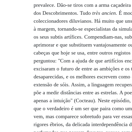
prevalece. Dão-se tiros com a arma caçadeir
dos Descobrimentos. Tudo
très ancien
. É mod
coleccionadores diluvianos. Há muito que uns
à margem, tornando-se especialistas da simu
os seus subtis artífices. Compendiam-nas, sub
aprimorar e que substituem vantajosamente o
cabeças que hoje se usa, entre outros registo
perguntou: "Com a ajuda de que artifícios en
excisaram o futuro de entre as ambições e os t
desaparecidas, e os melhores escrevem como o
extensão de sóis. Assim, a linguagem recuper
põe a medir distâncias entre as estrelas. A p
apenas a intuição" (Cocteau). Neste episódio,
que o verdadeiro é um ser que paira como uma
vem, mas comparece sobretudo para ver essas
rigores ébrios, da delicada interdependência 