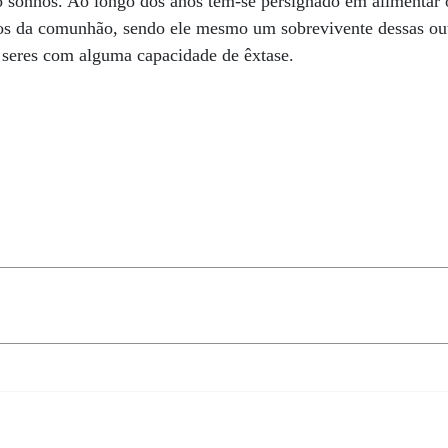
sonhos. Ao longo dos anos tem-se persignado em alimentar o
s da comunhão, sendo ele mesmo um sobrevivente dessas out
s seres com alguma capacidade de êxtase.