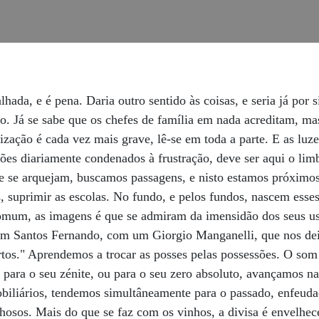
a, e é pena. Daria outro sentido às coisas, e seria já por s
xo. Já se sabe que os chefes de família em nada acreditam, m
lização é cada vez mais grave, lê-se em toda a parte. E as lu
ões diariamente condenados à frustração, deve ser aqui o limb
e se arquejam, buscamos passagens, e nisto estamos próximos 
os, suprimir as escolas. No fundo, e pelos fundos, nascem esse
mum, as imagens é que se admiram da imensidão dos seus uso
 um Santos Fernando, com um Giorgio Manganelli, que nos de
rtos." Aprendemos a trocar as posses pelas possessões. O so
 para o seu zénite, ou para o seu zero absoluto, avançamos na
biliários, tendemos simultâneamente para o passado, enfeud
osos. Mais do que se faz com os vinhos, a divisa é envelhece