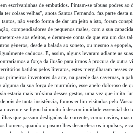
a em escrivaninhas de embutidos. Pintam-se tábuas podres ao
a ter coisas velhas", anota Santos Fernando. faz parte desta 
 tantos, não vendo forma de dar um jeito a isto, foram consp
lação, compendiadores de pequenos males, com a sua capaci
metem-se aos efeitos, e deram-se conta de que era um dos tal
utros géneros, desde a balada ao soneto, ou mesmo a epopeia
s igualmente caducos. E, assim, alguns levaram adiante as sua
contraríamos a força da ilusão para irmos à procura de outra 
erritórios batidos pelos literatos, estes mergulharam nesses c
s primeiros inventores da arte, na parede das cavernas, a p
a alguma da sua força de murmúrio, esse apelo doloroso de q
oesia estaria mais próxima desses gestos, uma vez que imita 
 depois de tanta insistência, fomos enfim visitados pelo Vas
 nuvem e se ligou há muito à descontinuidade essencial do t
 ilhas que passam desligadas da corrente, como navios, mas 
dos homens, quando o pasmo lhes desacelera os impulsos, e ca