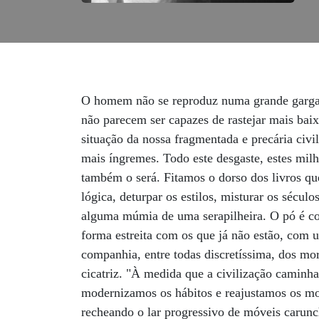
O homem não se reproduz numa grande gargalhad
não parecem ser capazes de rastejar mais bai
situação da nossa fragmentada e precária civi
mais íngremes. Todo este desgaste, estes milh
também o será. Fitamos o dorso dos livros qu
lógica, deturpar os estilos, misturar os sécul
alguma múmia de uma serapilheira. O pó é co
forma estreita com os que já não estão, com
companhia, entre todas discretíssima, dos mo
cicatriz. "À medida que a civilização caminha
modernizamos os hábitos e reajustamos os mo
recheando o lar progressivo de móveis carunch