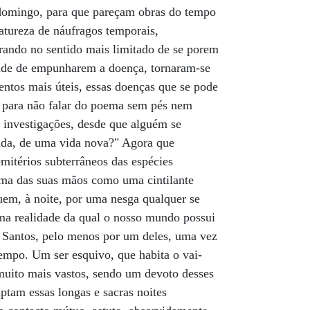
 domingo, para que pareçam obras do tempo
natureza de náufragos temporais,
irando no sentido mais limitado de se porem
dade de empunharem a doença, tornaram-se
entos mais úteis, essas doenças que se pode
, para não falar do poema sem pés nem
s investigações, desde que alguém se
vida, de uma vida nova?" Agora que
emitérios subterrâneos das espécies
alma das suas mãos como uma cintilante
uem, à noite, por uma nesga qualquer se
"uma realidade da qual o nosso mundo possui
co Santos, pelo menos por um deles, uma vez
empo. Um ser esquivo, que habita o vai-
muito mais vastos, sendo um devoto desses
ptam essas longas e sacras noites