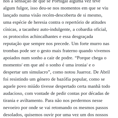
nos a sensação de que se Portugal alguma vez teve
algum fulgor, isso deu-se nos momentos em que se viu
lançado numa visão recém-descoberta de si mesmo,
uma espécie de heresia contra o repertório de atitudes
cínicas, a tacanhez auto-indulgente, a cobardia oficial,
os protocolos achincalhantes e essa desgraçada
reputação que sempre nos precede. Um forte murro nas
trombas pode ser o gesto mais fraterno quando vivemos
apoiados num sonho a cair de podre. “Porque chega o
momento/ em que até o sonho é uma ironia/ e o
despertar um simulacro”, como notou Juarroz. De Abril
foi resistindo um género de bazófia popular, como se
aquele povo miúdo tivesse despertado certa manhã todo
audacioso, com vontade de pedir contas por décadas de
tirania e aviltamento. Para não nos perdermos nesse
nevoeiro por onde se vai retomando os mesmos passos
desolados, quisemos ouvir por uma vez um dos nossos