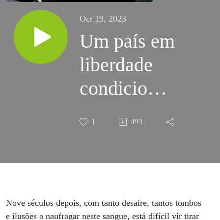
Oct 19, 2023
Um país em
liberdade
condicional.
Entrevista a
1
493
Carlos
Matos
Gomes
Nove séculos depois, com tanto desaire, tantos tombos
e ilusões a naufragar neste sangue, está difícil vir tirar